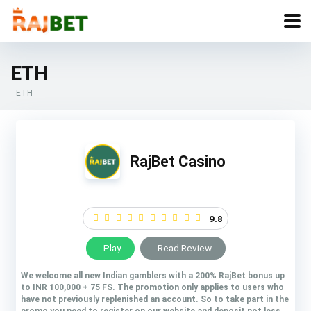
ETH
ETH
RajBet Casino
9.8
Play
Read Review
We welcome all new Indian gamblers with a 200% RajBet bonus up
to INR 100,000 + 75 FS. The promotion only applies to users who
have not previously replenished an account. So to take part in the